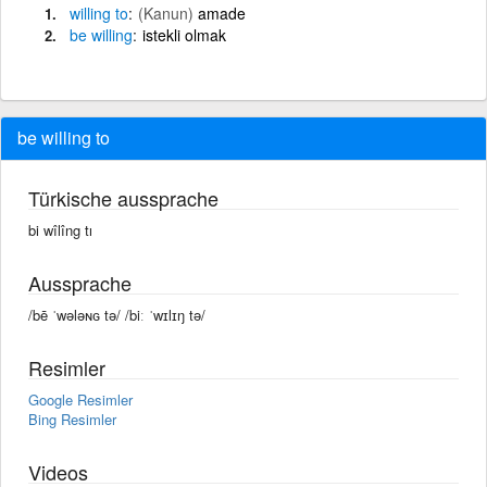
willing
to
(Kanun)
amade
be
willing
istekli olmak
be willing to
Türkische aussprache
bi wîlîng tı
Aussprache
/bē ˈwələɴɢ tə/ /biː ˈwɪlɪŋ tə/
Resimler
Google Resimler
Bing Resimler
Videos