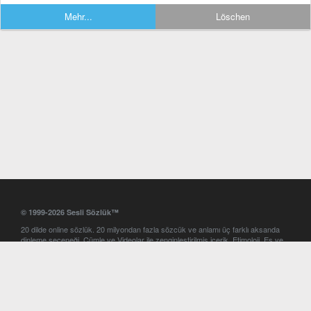
Mehr...
Löschen
© 1999-2026 Sesli Sözlük™
20 dilde online sözlük. 20 milyondan fazla sözcük ve anlamı üç farklı aksanda
dinleme seçeneği. Cümle ve Videolar ile zenginleştirilmiş içerik. Etimoloji, Eş ve
Zıt anlamlar, kelime okunuşları ve günün kelimesi. Yazım Türkçeleştirici ile hatalı
Türkçe metinleri düzeltme. iOS, Android ve Windows mobil platformlarda online
ve offline sözlük programları. Sesli Sözlük garantisinde Profesyonel çeviri
hizmetleri. İngilizce kelime haznenizi arttıracak kelime oyunları. Ayarlar
bölümünü kullarak çevirisini görmek istediğiniz sözlükleri seçme ve aynı
zamanda sözlüklerin gösterim sırasını ayarlama imkanı. Kelimelerin