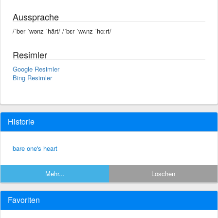
Aussprache
/ˈber ˈwənz ˈhärt/ /ˈbɛr ˈwʌnz ˈhɑːrt/
Resimler
Google Resimler
Bing Resimler
Historie
bare one's heart
Mehr...
Löschen
Favoriten