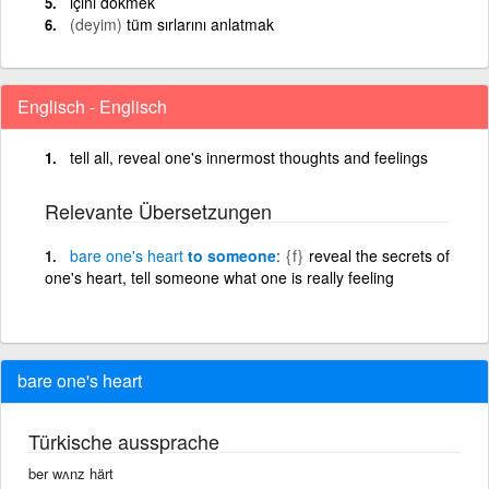
içini dökmek
(deyim)
tüm sırlarını anlatmak
Englisch - Englisch
tell all, reveal one's innermost thoughts and feelings
Relevante Übersetzungen
bare
one's
heart
to someone
{f}
reveal the secrets of
one's heart, tell someone what one is really feeling
bare one's heart
Türkische aussprache
ber wʌnz härt