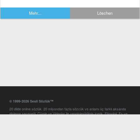
Mehr...
Löschen
© 1999-2026 Sesli Sözlük™
20 dilde online sözlük. 20 milyondan fazla sözcük ve anlamı üç farklı aksanda
dinleme seçeneği. Cümle ve Videolar ile zenginleştirilmiş içerik. Etimoloji, Eş ve
Zıt anlamlar, kelime okunuşları ve günün kelimesi. Yazım Türkçeleştirici ile hatalı
Türkçe metinleri düzeltme. iOS, Android ve Windows mobil platformlarda online
ve offline sözlük programları. Sesli Sözlük garantisinde Profesyonel çeviri
hizmetleri. İngilizce kelime haznenizi arttıracak kelime oyunları. Ayarlar
bölümünü kullarak çevirisini görmek istediğiniz sözlükleri seçme ve aynı