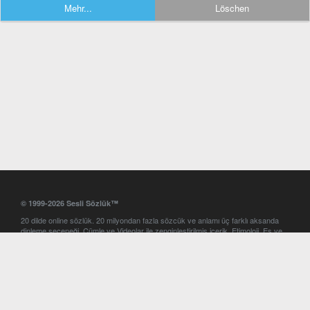
Mehr...
Löschen
© 1999-2026 Sesli Sözlük™
20 dilde online sözlük. 20 milyondan fazla sözcük ve anlamı üç farklı aksanda
dinleme seçeneği. Cümle ve Videolar ile zenginleştirilmiş içerik. Etimoloji, Eş ve
Zıt anlamlar, kelime okunuşları ve günün kelimesi. Yazım Türkçeleştirici ile hatalı
Türkçe metinleri düzeltme. iOS, Android ve Windows mobil platformlarda online
ve offline sözlük programları. Sesli Sözlük garantisinde Profesyonel çeviri
hizmetleri. İngilizce kelime haznenizi arttıracak kelime oyunları. Ayarlar
bölümünü kullarak çevirisini görmek istediğiniz sözlükleri seçme ve aynı
zamanda sözlüklerin gösterim sırasını ayarlama imkanı. Kelimelerin
seslendirilişini otomatik dinlemek için ayarlardan isteğiniz aksanı seçebilirsiniz.