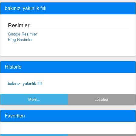
bakınız: yakınlık fiili
Resimler
Google Resimler
Bing Resimler
Historie
bakınız: yakınlık fiili
Mehr...
Löschen
Favoriten