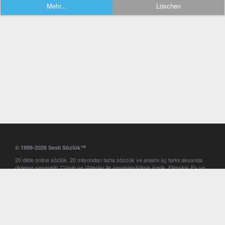
Mehr...
Löschen
© 1999-2026 Sesli Sözlük™
20 dilde online sözlük. 20 milyondan fazla sözcük ve anlamı üç farklı aksanda
dinleme seçeneği. Cümle ve Videolar ile zenginleştirilmiş içerik. Etimoloji, Eş ve
Zıt anlamlar, kelime okunuşları ve günün kelimesi. Yazım Türkçeleştirici ile hatalı
Türkçe metinleri düzeltme. iOS, Android ve Windows mobil platformlarda online
ve offline sözlük programları. Sesli Sözlük garantisinde Profesyonel çeviri
hizmetleri. İngilizce kelime haznenizi arttıracak kelime oyunları. Ayarlar
bölümünü kullarak çevirisini görmek istediğiniz sözlükleri seçme ve aynı
zamanda sözlüklerin gösterim sırasını ayarlama imkanı. Kelimelerin
seslendirilişini otomatik dinlemek için ayarlardan isteğiniz aksanı seçebilirsiniz.