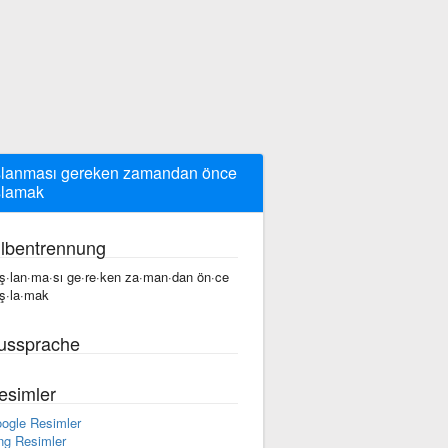
lanması gereken zamandan önce
şlamak
ilbentrennung
ş·lan·ma·sı ge·re·ken za·man·dan ön·ce
ş·la·mak
ussprache
esimler
ogle Resimler
ng Resimler