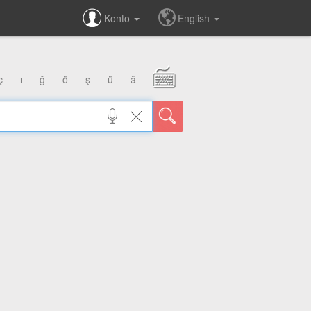
Konto
English
ç
ı
ğ
ö
ş
ü
â