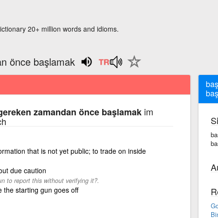
ictionary 20+ million words and idioms.
an önce başlamak
baş
ba
im
gereken zamandan önce başlamak
S
ch
ba
ba
rmation that is not yet public; to trade on inside
A
hout due caution
n to report this without verifying it?.
 the starting gun goes off
R
Go
Bi