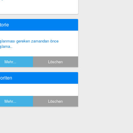
torie
şlanması gereken zamandan önce
şlama..
Mehr...
Löschen
oriten
Mehr...
Löschen