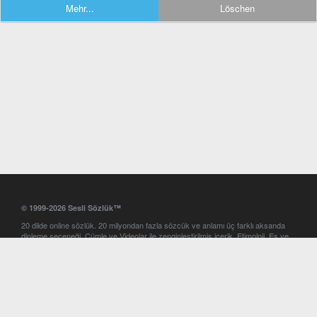
Mehr...
Löschen
© 1999-2026 Sesli Sözlük™
20 dilde online sözlük. 20 milyondan fazla sözcük ve anlamı üç farklı aksanda
dinleme seçeneği. Cümle ve Videolar ile zenginleştirilmiş içerik. Etimoloji, Eş ve
Zıt anlamlar, kelime okunuşları ve günün kelimesi. Yazım Türkçeleştirici ile hatalı
Türkçe metinleri düzeltme. iOS, Android ve Windows mobil platformlarda online
ve offline sözlük programları. Sesli Sözlük garantisinde Profesyonel çeviri
hizmetleri. İngilizce kelime haznenizi arttıracak kelime oyunları. Ayarlar
bölümünü kullarak çevirisini görmek istediğiniz sözlükleri seçme ve aynı
zamanda sözlüklerin gösterim sırasını ayarlama imkanı. Kelimelerin
seslendirilişini otomatik dinlemek için ayarlardan isteğiniz aksanı seçebilirsiniz.