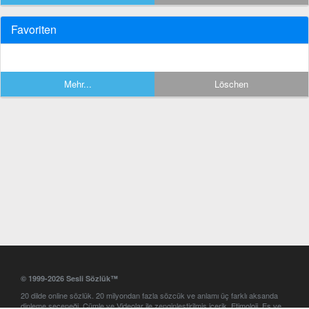
Favoriten
Mehr...
Löschen
© 1999-2026 Sesli Sözlük™
20 dilde online sözlük. 20 milyondan fazla sözcük ve anlamı üç farklı aksanda
dinleme seçeneği. Cümle ve Videolar ile zenginleştirilmiş içerik. Etimoloji, Eş ve