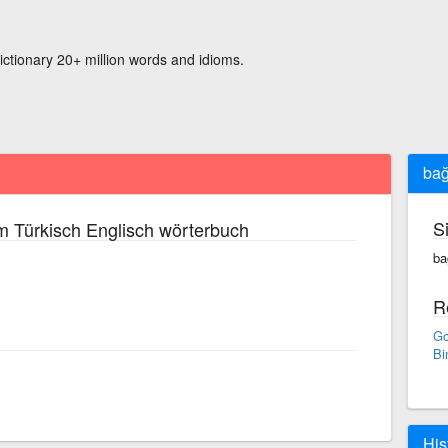
ictionary 20+ million words and idioms.
bağ
S
m Türkisch Englisch wörterbuch
ba
R
Go
Bi
His