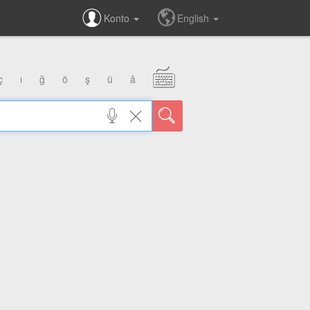
Konto
English
ç
ı
ğ
ö
ş
ü
â