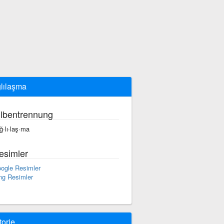
lılaşma
ilbentrennung
ğ·lı·laş·ma
esimler
ogle Resimler
ng Resimler
torie