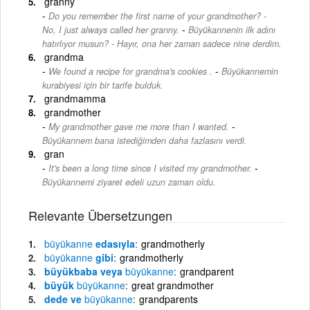
granny
Do you remember the first name of your grandmother? -
-
No, I just always called her granny.
Büyükannenin ilk adını
hatırlıyor musun? - Hayır, ona her zaman sadece nine derdim.
grandma
-
We found a recipe for grandma's cookies .
Büyükannemin
kurabiyesi için bir tarife bulduk.
grandmamma
grandmother
-
My grandmother gave me more than I wanted.
Büyükannem bana istediğimden daha fazlasını verdi.
gran
-
It's been a long time since I visited my grandmother.
Büyükannemi ziyaret edeli uzun zaman oldu.
Relevante Übersetzungen
büyükanne
edasıyla
grandmotherly
büyükanne
gibi
grandmotherly
büyükbaba veya
büyükanne
grandparent
büyük
büyükanne
great grandmother
dede ve
büyükanne
grandparents