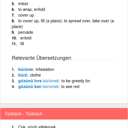
infest
to wrap, enfold
cover up
to cover up, fill (a place); to spread over, take over (a
place)
pervade
enfold
fill
Relevante Übersetzungen
bürüme
infestation
bürü
clothe
gözünü hırs
bürümek
to be greedy for
gözünü kan
bürümek
to see red
Türkisch - Türkisch
Çok, güçlü etkilemek