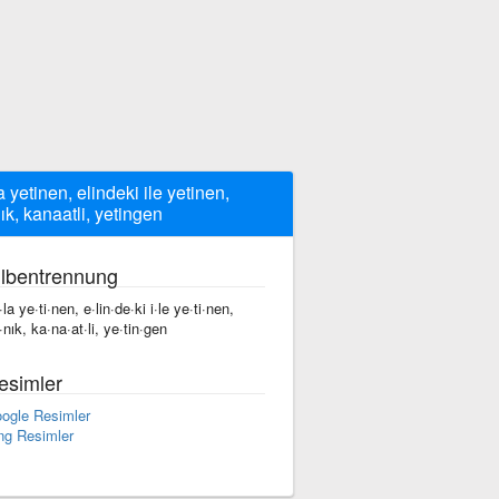
a yetinen, elindeki ile yetinen,
ık, kanaatli, yetingen
ilbentrennung
la ye·ti·nen, e·lin·de·ki i·le ye·ti·nen,
·nık, ka·na·at·li, ye·tin·gen
esimler
ogle Resimler
ng Resimler