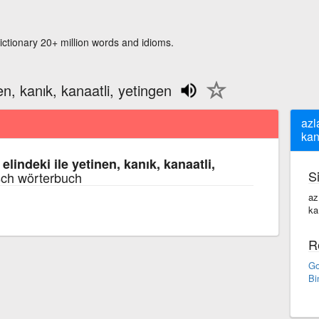
ictionary 20+ million words and idioms.
nen, kanık, kanaatli, yetingen
azl
kan
 elindeki ile yetinen, kanık, kanaatli,
S
sch wörterbuch
az·
ka
R
Go
Bi