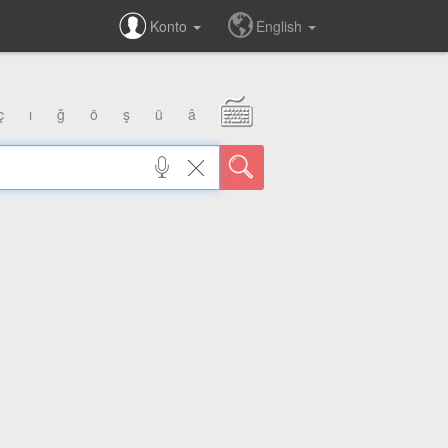
Konto
English
ç
ı
ğ
ö
ş
ü
â