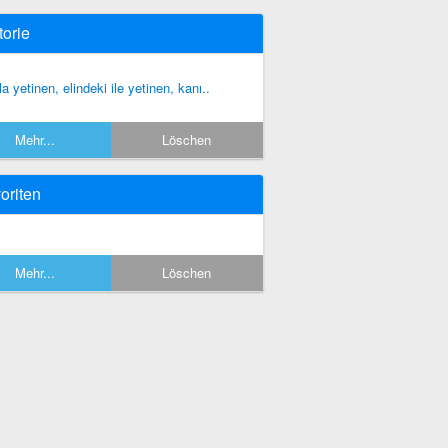
torie
la yetinen, elindeki ile yetinen, kanı..
Mehr...
Löschen
oriten
Mehr...
Löschen