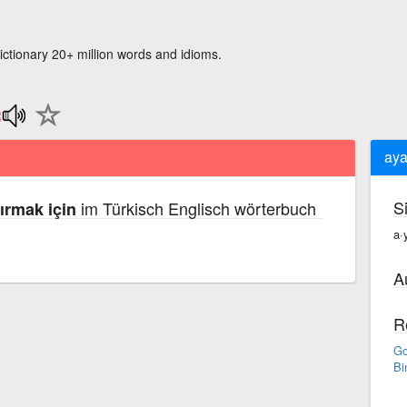
ictionary 20+ million words and idioms.
aya
S
im Türkisch Englisch wörterbuch
ırmak için
a·
A
R
Go
Bi