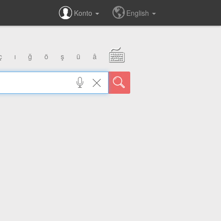
Konto
English
ç
ı
ğ
ö
ş
ü
â