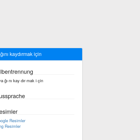
ğını kaydırmak için
ilbentrennung
ya·ğı·nı kay·dır·mak i·çin
ussprache
esimler
ogle Resimler
ng Resimler