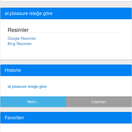
at pleasure isteğe göre
Resimler
Google Resimler
Bing Resimler
Historie
at pleasure isteğe göre
Mehr...
Löschen
Favoriten