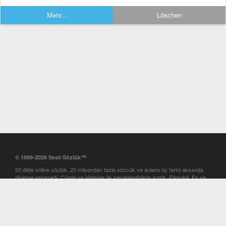
Mehr...
Löschen
© 1999-2026 Sesli Sözlük™
20 dilde online sözlük. 20 milyondan fazla sözcük ve anlamı üç farklı aksanda
dinleme seçeneği. Cümle ve Videolar ile zenginleştirilmiş içerik. Etimoloji, Eş ve
Zıt anlamlar, kelime okunuşları ve günün kelimesi. Yazım Türkçeleştirici ile hatalı
Türkçe metinleri düzeltme. iOS, Android ve Windows mobil platformlarda online
ve offline sözlük programları. Sesli Sözlük garantisinde Profesyonel çeviri
hizmetleri. İngilizce kelime haznenizi arttıracak kelime oyunları. Ayarlar
bölümünü kullarak çevirisini görmek istediğiniz sözlükleri seçme ve aynı
zamanda sözlüklerin gösterim sırasını ayarlama imkanı. Kelimelerin