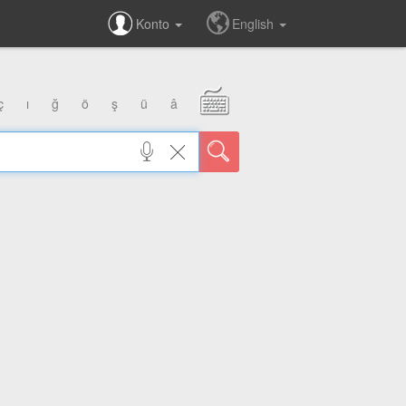
Konto
English
ç
ı
ğ
ö
ş
ü
â