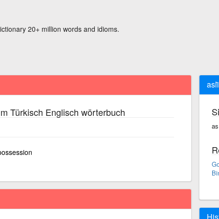
ictionary 20+ million words and idioms.
asli̇
S
im Türkisch Englisch wörterbuch
as·
R
 possession
Go
Bi
His