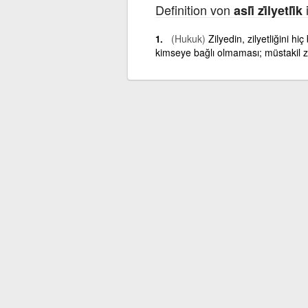
Definition von
i
asli̇ zi̇lyetli̇k
(Hukuk)
Zilyedin, zilyetliğini h
kimseye bağlı olmaması; müstakil zi