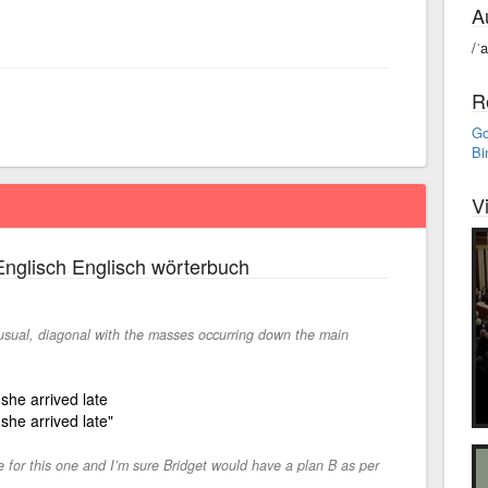
A
/ˈ
R
Go
Bi
V
nglisch Englisch wörterbuch
 usual, diagonal with the masses occurring down the main
she arrived late
she arrived late"
e for this one and I’m sure Bridget would have a plan B as per