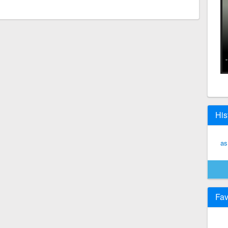
His
as
Fav