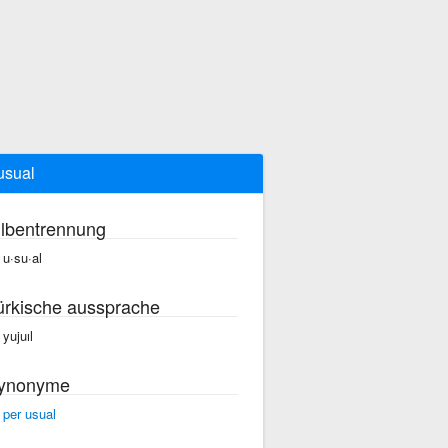
usual
ilbentrennung
 u·su·al
ürkische aussprache
 yujuıl
ynonyme
 per usual