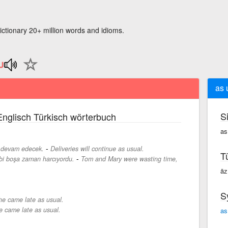
ictionary 20+ million words and idioms.
as 
S
nglisch Türkisch wörterbuch
as
-
i devam edecek.
Deliveries will continue as usual.
T
-
bi boşa zaman harcıyordu.
Tom and Mary were wasting time,
äz
S
he came late as usual.
e came late as usual.
as