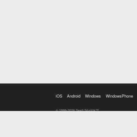
iOS
Android
Windows
WindowsPhone
© 1999-2026 Sesli Sözlük™
20 dilde online sözlük. 20 milyondan fazla sözcük ve anl
kelimesi. Yazım Türkçeleştirici ile hatalı Türkçe metinl
İngilizce kelime haznenizi arttıracak kelime oyunları. 
seslendirilişini otomatik dinlemek için ayarlardan isteğin