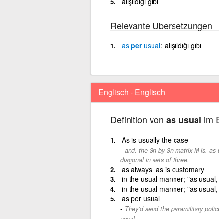
alışıldığı gibi
Relevante Übersetzungen
as
per
usual
alışıldığı gibi
Englisch - Englisch
Definition von
im E
as usual
As is usually the case
and, the 3n by 3n matrix M is, as
diagonal in sets of three.
as always, as is customary
in the usual manner; "as usual, 
in the usual manner; "as usual, 
as per usual
They’d send the paramilitary polic
usual.