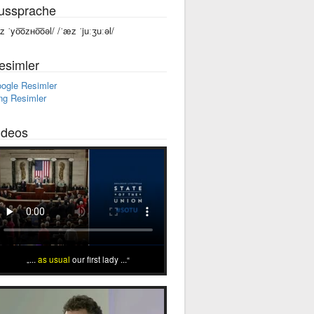
ussprache
az ˈyo͞oᴢʜo͞oəl/ /ˈæz ˈjuːʒuːəl/
esimler
ogle Resimler
ng Resimler
ideos
...
as usual
our first lady ...