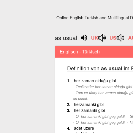
Online English Turkish and Multilingual D
as usual
Englisch - Türkisch
Definition von
im E
as usual
her zaman olduğu gibi
Teslimatlar her zaman olduğu gib
Tom ve Mary her zaman olduğu gi
as usual.
herzamanki gibi
her zamanki gibi
-
O, her zamanki gibi geç geldi.
S
-
O, her zamanki gibi geç geldi.
H
adet üzere