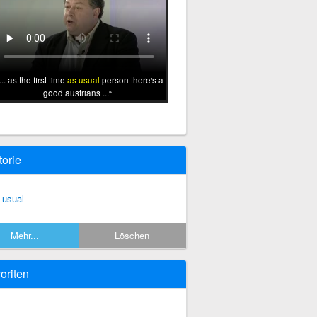
... as the first time
as usual
person there's a
good austrians ...
torie
 usual
Mehr...
Löschen
oriten