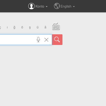
Konto
English
ç
ı
ğ
ö
ş
ü
â