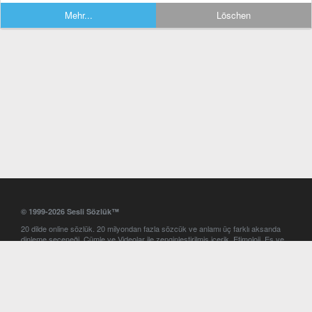
Mehr...
Löschen
© 1999-2026 Sesli Sözlük™
20 dilde online sözlük. 20 milyondan fazla sözcük ve anlamı üç farklı aksanda
dinleme seçeneği. Cümle ve Videolar ile zenginleştirilmiş içerik. Etimoloji, Eş ve
Zıt anlamlar, kelime okunuşları ve günün kelimesi. Yazım Türkçeleştirici ile hatalı
Türkçe metinleri düzeltme. iOS, Android ve Windows mobil platformlarda online
ve offline sözlük programları. Sesli Sözlük garantisinde Profesyonel çeviri
hizmetleri. İngilizce kelime haznenizi arttıracak kelime oyunları. Ayarlar
bölümünü kullarak çevirisini görmek istediğiniz sözlükleri seçme ve aynı
zamanda sözlüklerin gösterim sırasını ayarlama imkanı. Kelimelerin