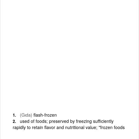
(Gıda)
flash-frozen
used of foods; preserved by freezing sufficiently
rapidly to retain flavor and nutritional value; "frozen foods