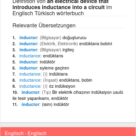
Definition von
an electrical device that
im
introduces inductance into a circuit
Englisch Türkisch wörterbuch
Relevante Übersetzungen
inductor
(Bilgisayar)
doğuşturucu
inductor
(Elektrik, Elektronik)
endüktans bobini
inductor
(Bilgisayar)
irgiteç
inductance
endüktans
inductor
indüktör
inductor
eyleme geçiren
inductance
{i}
indüktans
inductance
(İnşaat)
endüktans, bobin
inductance
{i}
öz indüksiyon
inductor
(Tıp)
Bir elektrik cihazının indüksiyon usulü
ile tesir yapankısmı, endüktör
inductor
(isim) indüktör
Englisch - Englisch