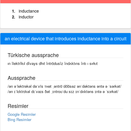
inductance
inductor
an electrical device that introduces inductance into a circuit
Türkische aussprache
ın îlektrîkıl dîvays dhıt întrōdusîz îndʌktıns întı ı sırkıt
Aussprache
/ən əˈlektrəkəl dəˈvīs ᴛʜət ˌəntrōˈdo͞osəz ənˈdəktəns əntə ə ˈsərkət/
/ən ɪˈlɛktrɪkəl dɪˈvaɪs ðət ˌɪntroʊˈduːsɪz ɪnˈdʌktəns ɪntə ə ˈsɜrkət/
Resimler
Google Resimler
Bing Resimler