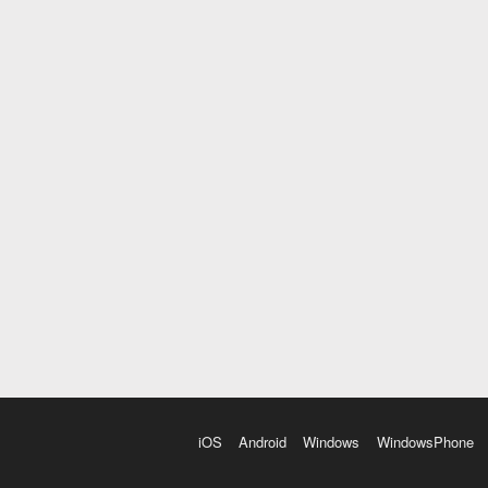
iOS
Android
Windows
WindowsPhone