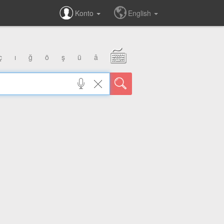
Konto
English
ç
ı
ğ
ö
ş
ü
â