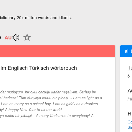
ictionary 20+ million words and idioms.
all
T
im Englisch Türkisch wörterbuch
ôl 
A
adar mutluyum, bir okul çocuğu kadar neşeliyim. Sarhoş bir
-
l herkese! Tüm dünyaya mutlu bir yılbaşı.
I am as light as a
/ˈô
 I am as merry as a school-boy. I am as giddy as a drunken
y! A happy New Year to all the world.
R
-
a mutlu bir yılbaşı!
A merry Christmas to everybody! A
Go
Bi