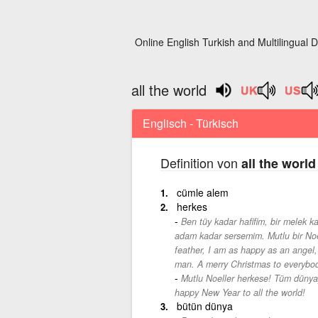
Online English Turkish and Multilingual D
all the world
Englisch - Türkisch
Definition von
all the world
cümle alem
herkes
Ben tüy kadar hafifim, bir melek k
adam kadar sersemim. Mutlu bir Noe
feather, I am as happy as an angel,
man. A merry Christmas to everybod
Mutlu Noeller herkese! Tüm dünyay
happy New Year to all the world!
bütün dünya