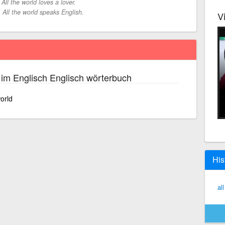
-
All the world loves a lover.
-
All the world speaks English.
V
im Englisch Englisch wörterbuch
orld
His
al