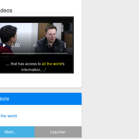
ideos
... that has access to
all the world
's
information, ...
torie
l the world
Mehr...
Löschen