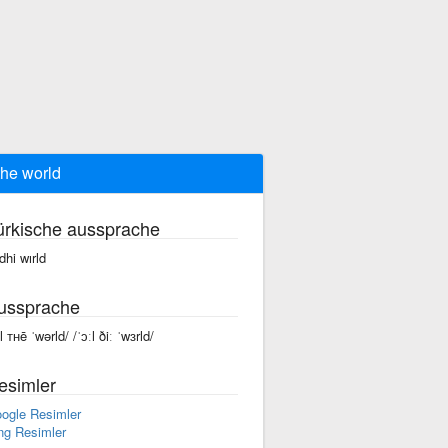
 the world
ürkische aussprache
dhi wırld
ussprache
l ᴛʜē ˈwərld/ /ˈɔːl ðiː ˈwɜrld/
esimler
ogle Resimler
ng Resimler