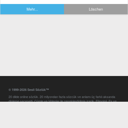
Mehr...
Löschen
© 1999-2026 Sesli Sözlük™
20 dilde online sözlük. 20 milyondan fazla sözcük ve anlamı üç farklı aksanda
dinleme seçeneği. Cümle ve Videolar ile zenginleştirilmiş içerik. Etimoloji, Eş ve
Zıt anlamlar, kelime okunuşları ve günün kelimesi. Yazım Türkçeleştirici ile hatalı
Türkçe metinleri düzeltme. iOS, Android ve Windows mobil platformlarda online
ve offline sözlük programları. Sesli Sözlük garantisinde Profesyonel çeviri
hizmetleri. İngilizce kelime haznenizi arttıracak kelime oyunları. Ayarlar
bölümünü kullarak çevirisini görmek istediğiniz sözlükleri seçme ve aynı
zamanda sözlüklerin gösterim sırasını ayarlama imkanı. Kelimelerin