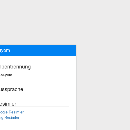
iyom
ilbentrennung
·si·yom
ussprache
esimler
ogle Resimler
ng Resimler