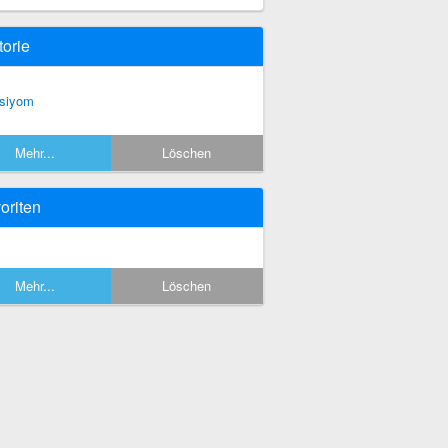
torie
siyom
Mehr...
Löschen
oriten
Mehr...
Löschen