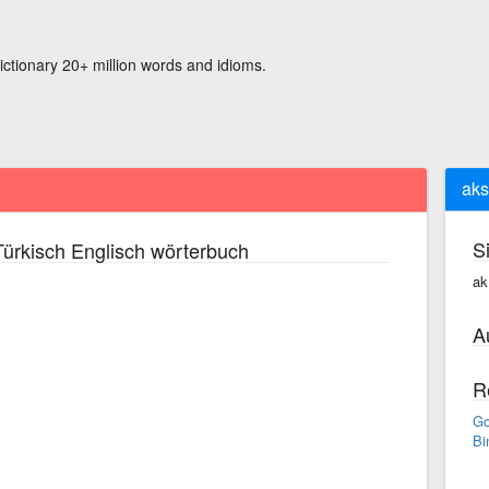
ictionary 20+ million words and idioms.
aks
S
ürkisch Englisch wörterbuch
ak
A
R
Go
Bi