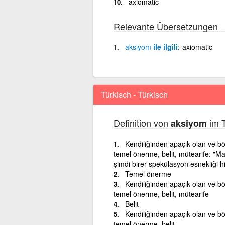
axiomatic
Relevante Übersetzungen
aksiyom
ile ilgili
axiomatic
Türkisch - Türkisch
Definition von
im T
aksiyom
Kendiliğinden apaçık olan ve bö
temel önerme, belit, mütearife: "Ma
şimdi birer spekülasyon esnekliği 
Temel önerme
Kendiliğinden apaçık olan ve bö
temel önerme, belit, mütearife
Belit
Kendiliğinden apaçık olan ve bö
temel önerme, belit