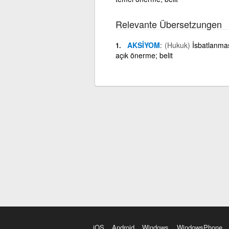
Relevante Übersetzungen
AKSİYOM
(Hukuk)
İsbatlanma
açık önerme; belit
iOS
Android
Windows
WindowsPhone