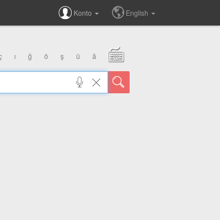
Konto
English
ç
ı
ğ
ö
ş
ü
â