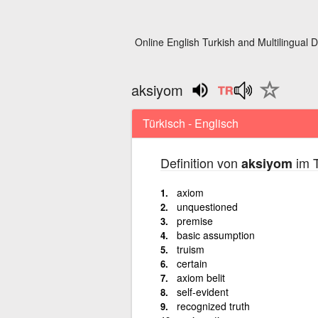
Online English Turkish and Multilingual D
aksiyom
Türkisch - Englisch
Definition von
im T
aksiyom
axiom
unquestioned
premise
basic assumption
truism
certain
axiom belit
self-evident
recognized truth