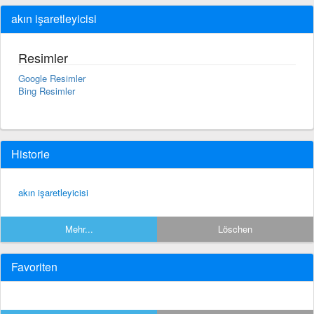
akın işaretleyicisi
Resimler
Google Resimler
Bing Resimler
Historie
akın işaretleyicisi
Mehr...
Löschen
Favoriten