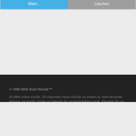
Mehr...
Löschen
© 1999-2026 Sesli Sözlük™
20 dilde online sözlük. 20 milyondan fazla sözcük ve anlamı üç farklı aksanda
dinleme seçeneği. Cümle ve Videolar ile zenginleştirilmiş içerik. Etimoloji, Eş ve
Zıt anlamlar, kelime okunuşları ve günün kelimesi. Yazım Türkçeleştirici ile hatalı
Türkçe metinleri düzeltme. iOS, Android ve Windows mobil platformlarda online
ve offline sözlük programları. Sesli Sözlük garantisinde Profesyonel çeviri
hizmetleri. İngilizce kelime haznenizi arttıracak kelime oyunları. Ayarlar
bölümünü kullarak çevirisini görmek istediğiniz sözlükleri seçme ve aynı
zamanda sözlüklerin gösterim sırasını ayarlama imkanı. Kelimelerin
seslendirilişini otomatik dinlemek için ayarlardan isteğiniz aksanı seçebilirsiniz.