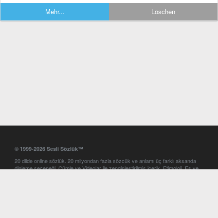
Mehr...
Löschen
© 1999-2026 Sesli Sözlük™
20 dilde online sözlük. 20 milyondan fazla sözcük ve anlamı üç farklı aksanda
dinleme seçeneği. Cümle ve Videolar ile zenginleştirilmiş içerik. Etimoloji, Eş ve
Zıt anlamlar, kelime okunuşları ve günün kelimesi. Yazım Türkçeleştirici ile hatalı
Türkçe metinleri düzeltme. iOS, Android ve Windows mobil platformlarda online
ve offline sözlük programları. Sesli Sözlük garantisinde Profesyonel çeviri
hizmetleri. İngilizce kelime haznenizi arttıracak kelime oyunları. Ayarlar
bölümünü kullarak çevirisini görmek istediğiniz sözlükleri seçme ve aynı
zamanda sözlüklerin gösterim sırasını ayarlama imkanı. Kelimelerin