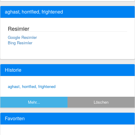
aghast, horrified, frightened
Resimler
Google Resimler
Bing Resimler
Historie
aghast, horrified, frightened
Mehr...
Löschen
Favoriten