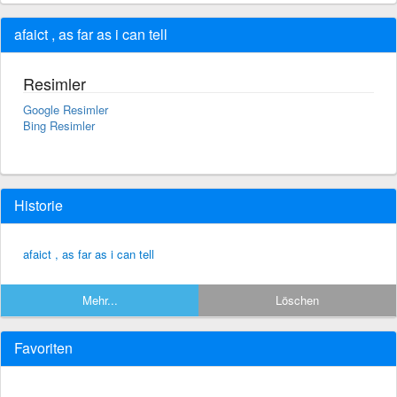
afaict , as far as i can tell
Resimler
Google Resimler
Bing Resimler
Historie
afaict , as far as i can tell
Mehr...
Löschen
Favoriten