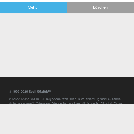
Mehr...
Löschen
© 1999-2026 Sesli Sözlük™
20 dilde online sözlük. 20 milyondan fazla sözcük ve anlamı üç farklı aksanda
dinleme seçeneği. Cümle ve Videolar ile zenginleştirilmiş içerik. Etimoloji, Eş ve
Zıt anlamlar, kelime okunuşları ve günün kelimesi. Yazım Türkçeleştirici ile hatalı
Türkçe metinleri düzeltme. iOS, Android ve Windows mobil platformlarda online
ve offline sözlük programları. Sesli Sözlük garantisinde Profesyonel çeviri
hizmetleri. İngilizce kelime haznenizi arttıracak kelime oyunları. Ayarlar
bölümünü kullarak çevirisini görmek istediğiniz sözlükleri seçme ve aynı
zamanda sözlüklerin gösterim sırasını ayarlama imkanı. Kelimelerin