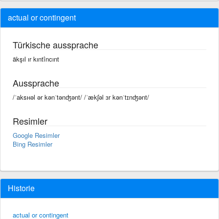
actual or contingent
Türkische aussprache
äkşıl ır kıntîncınt
Aussprache
/ˈaksʜəl ər kənˈtənʤənt/ /ˈækʃəl ɜr kənˈtɪnʤənt/
Resimler
Google Resimler
Bing Resimler
Historie
actual or contingent