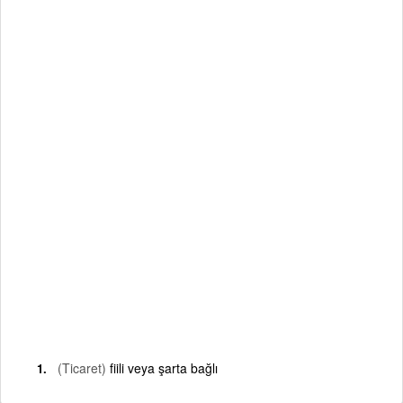
(Ticaret)
fiili veya şarta bağlı