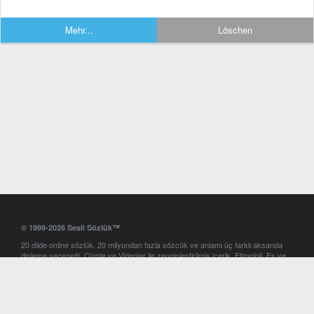
Mehr...
Löschen
© 1999-2026 Sesli Sözlük™
20 dilde online sözlük. 20 milyondan fazla sözcük ve anlamı üç farklı aksanda
dinleme seçeneği. Cümle ve Videolar ile zenginleştirilmiş içerik. Etimoloji, Eş ve
Zıt anlamlar, kelime okunuşları ve günün kelimesi. Yazım Türkçeleştirici ile hatalı
Türkçe metinleri düzeltme. iOS, Android ve Windows mobil platformlarda online
ve offline sözlük programları. Sesli Sözlük garantisinde Profesyonel çeviri
hizmetleri. İngilizce kelime haznenizi arttıracak kelime oyunları. Ayarlar
bölümünü kullarak çevirisini görmek istediğiniz sözlükleri seçme ve aynı