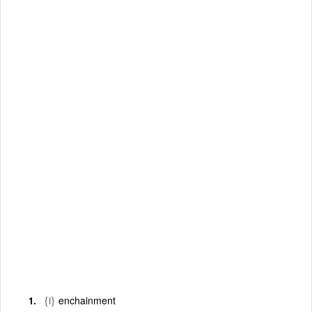
{i}
enchainment