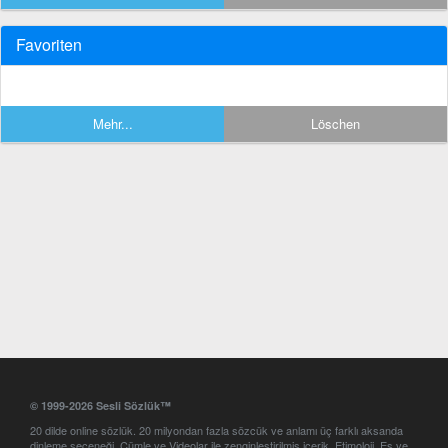
Favoriten
Mehr...
Löschen
© 1999-2026 Sesli Sözlük™
20 dilde online sözlük. 20 milyondan fazla sözcük ve anlamı üç farklı aksanda
dinleme seçeneği. Cümle ve Videolar ile zenginleştirilmiş içerik. Etimoloji, Eş ve