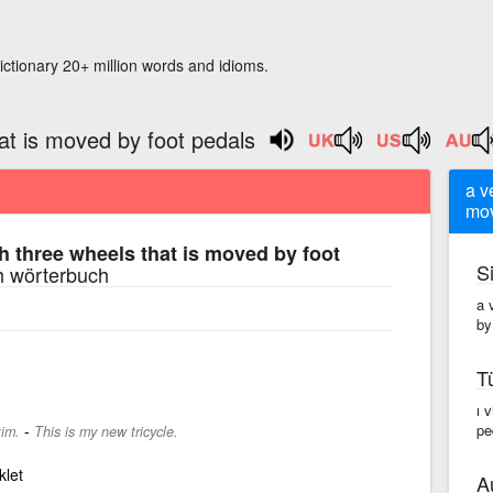
ictionary 20+ million words and idioms.
hat is moved by foot pedals
a v
mov
th three wheels that is moved by foot
S
h wörterbuch
a 
by
T
ı 
-
pe
tim.
This is my new tricycle.
klet
A