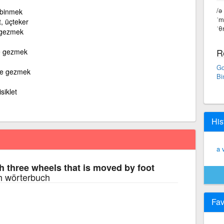
/ə
e binmek
ˈm
t, üçteker
ˈθ
e gezmek
R
tle gezmek
Go
etle gezmek
Bi
isiklet
His
a 
th three wheels that is moved by foot
h wörterbuch
Fav