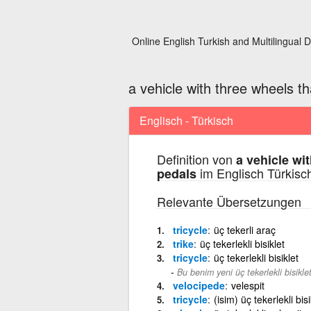
Online English Turkish and Multilingual D
a vehicle with three wheels t
Englisch - Türkisch
Definition von
a vehicle wi
im Englisch Türkisc
pedals
Relevante Übersetzungen
tricycle
üç tekerli araç
trike
üç tekerlekli bisiklet
tricycle
üç tekerlekli bisiklet
Bu benim yeni üç tekerlekli bisikle
velocipede
velespit
tricycle
(isim) üç tekerlekli bisi