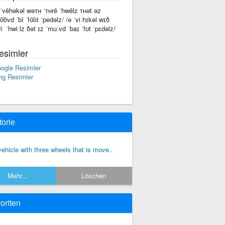
 ˈvēhəkəl wəᴛʜ ˈᴛʜrē ˈhwēlz ᴛʜət əz
o͞ovd ˈbī ˈfo͝ot ˈpedəlz/ /ə ˈviːhɪkəl wɪð
riː ˈhwiːlz ðət ɪz ˈmuːvd ˈbaɪ ˈfʊt ˈpɛdəlz/
esimler
ogle Resimler
ng Resimler
torie
vehicle with three wheels that is move..
Mehr...
Löschen
oriten