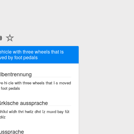
ehicle with three wheels that is
ed by foot pedals
ilbentrennung
ve·hi·cle with three wheels that I·s moved
 foot pedals
ürkische aussprache
vihîkıl wîdh thri hwilz dhıt îz muvd bay fût
dılz
ussprache