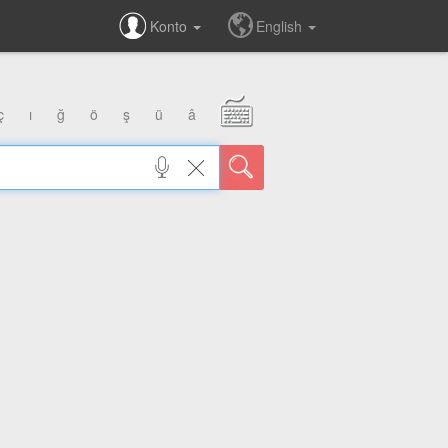
Konto
English
ç
ı
ğ
ö
ş
ü
â