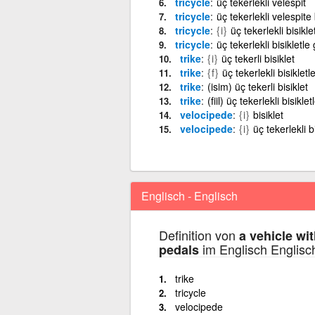
tricycle
üç tekerlekli velespit
tricycle
üç tekerlekli velespit
tricycle
{i}
üç tekerlekli bisikle
tricycle
üç tekerlekli bisikletl
trike
{i}
üç tekerli bisiklet
trike
{f}
üç tekerlekli bisikle
trike
(isim) üç tekerli bisiklet
trike
(fiil) üç tekerlekli bisikl
velocipede
{i}
bisiklet
velocipede
{i}
üç tekerlekli b
Englisch - Englisch
Definition von
a vehicle wi
im Englisch Englisc
pedals
trike
tricycle
velocipede