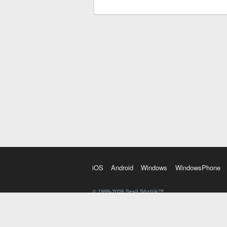
iOS
Android
Windows
WindowsPhone
© 1999-2026 Sesli Sözlük™
20 dilde online sözlük. 20 milyondan fazla sözcük ve anl
kelimesi. Yazım Türkçeleştirici ile hatalı Türkçe metinl
İngilizce kelime haznenizi arttıracak kelime oyunları. 
seslendirilişini otomatik dinlemek için ayarlardan isteğin