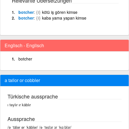
Relevante Übersetzungen
botcher
{i}
kötü iş gören kimse
botcher
{i}
kaba yama yapan kimse
Englisch - Englisch
botcher
a tailor or cobbler
Türkische aussprache
ı teylır ır käblır
Aussprache
/ə ˈtālər ər ˈkäblər/ /ə ˈteɪlɜr ɜr ˈkɑːblɜr/