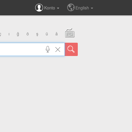
Konto
English
ç
ı
ğ
ö
ş
ü
â