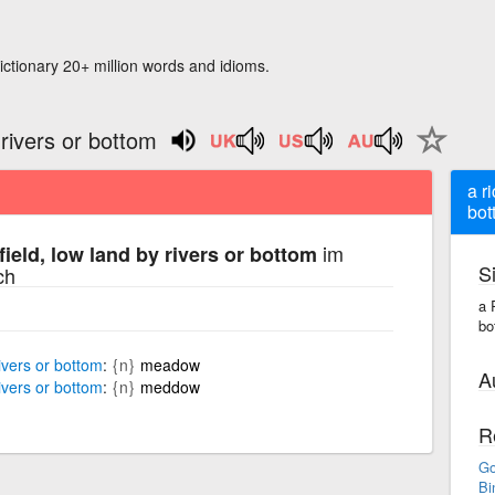
ictionary 20+ million words and idioms.
 rivers or bottom
a r
bot
im
field, low land by rivers or bottom
S
ch
a 
bo
ivers
or
bottom
{n}
meadow
A
ivers
or
bottom
{n}
meddow
R
Go
Bi