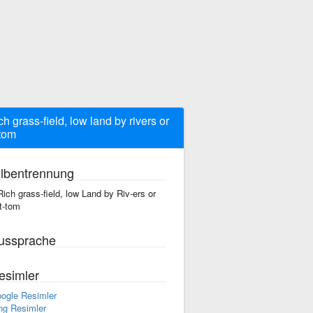
ich grass-field, low land by rivers or
tom
ilbentrennung
Rich grass-field, low Land by Riv-ers or
t-tom
ussprache
esimler
ogle Resimler
ng Resimler