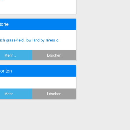
torie
rich grass-field, low land by rivers o..
Mehr...
Löschen
oriten
Mehr...
Löschen