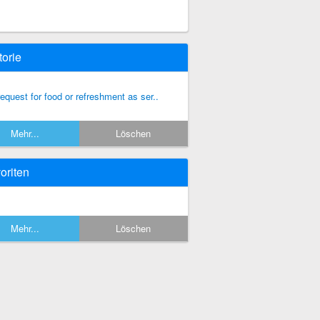
torie
request for food or refreshment as ser..
Mehr...
Löschen
oriten
Mehr...
Löschen