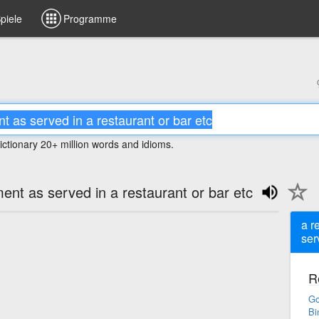
piele
Programme
ictionary 20+ million words and idioms.
ment as served in a restaurant or bar etc
a r
ser
R
Go
Bi