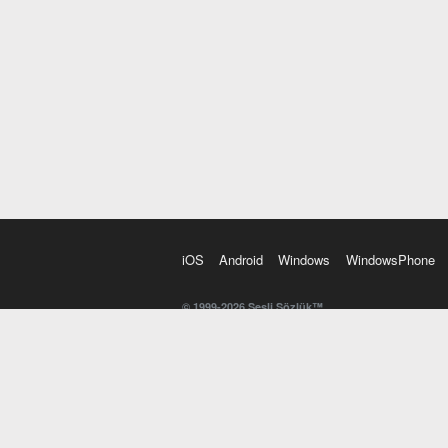
iOS
Android
Windows
WindowsPhone
© 1999-2026 Sesli Sözlük™
20 dilde online sözlük. 20 milyondan fazla sözcük ve anl
kelimesi. Yazım Türkçeleştirici ile hatalı Türkçe metinl
İngilizce kelime haznenizi arttıracak kelime oyunları. 
seslendirilişini otomatik dinlemek için ayarlardan isteğin