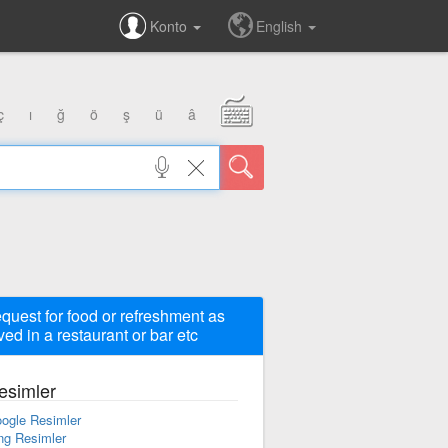
Konto
English
ç
ı
ğ
ö
ş
ü
â
equest for food or refreshment as
ved in a restaurant or bar etc
esimler
ogle Resimler
ng Resimler