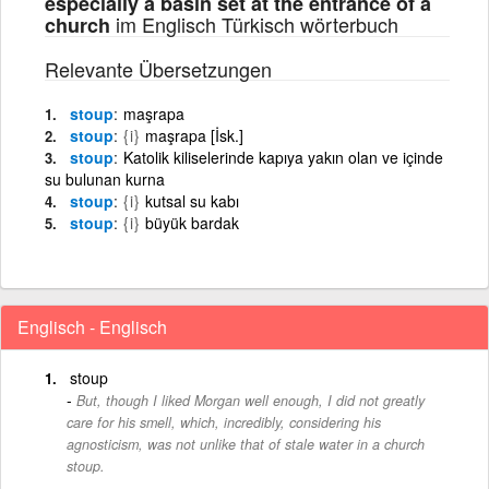
especially a basin set at the entrance of a
im Englisch Türkisch wörterbuch
church
Relevante Übersetzungen
stoup
maşrapa
stoup
{i}
maşrapa [İsk.]
stoup
Katolik kiliselerinde kapıya yakın olan ve içinde
su bulunan kurna
stoup
{i}
kutsal su kabı
stoup
{i}
büyük bardak
Englisch - Englisch
stoup
But, though I liked Morgan well enough, I did not greatly
care for his smell, which, incredibly, considering his
agnosticism, was not unlike that of stale water in a church
stoup.