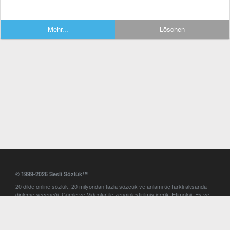
Mehr...
Löschen
© 1999-2026 Sesli Sözlük™
20 dilde online sözlük. 20 milyondan fazla sözcük ve anlamı üç farklı aksanda
dinleme seçeneği. Cümle ve Videolar ile zenginleştirilmiş içerik. Etimoloji, Eş ve
Zıt anlamlar, kelime okunuşları ve günün kelimesi. Yazım Türkçeleştirici ile hatalı
Türkçe metinleri düzeltme. iOS, Android ve Windows mobil platformlarda online
ve offline sözlük programları. Sesli Sözlük garantisinde Profesyonel çeviri
hizmetleri. İngilizce kelime haznenizi arttıracak kelime oyunları. Ayarlar