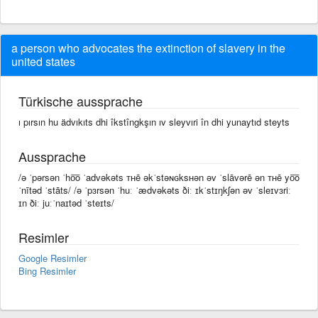
a person who advocates the extinction of slavery in the
united states
Türkische aussprache
ı pırsın hu ädvıkıts dhi îkstîngkşın ıv sleyvıri în dhi yunaytıd steyts
Aussprache
/ə ˈpərsən ˈho͞o ˈadvəkəts ᴛʜē əkˈstəɴɢksʜən əv ˈslāvərē ən ᴛʜē yo͞o
ˈnītəd ˈstāts/ /ə ˈpɜrsən ˈhuː ˈædvəkəts ðiː ɪkˈstɪŋkʃən əv ˈsleɪvɜriː
ɪn ðiː juːˈnaɪtəd ˈsteɪts/
Resimler
Google Resimler
Bing Resimler