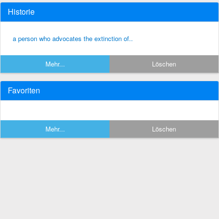
Historie
a person who advocates the extinction of..
Mehr...
Löschen
Favoriten
Mehr...
Löschen