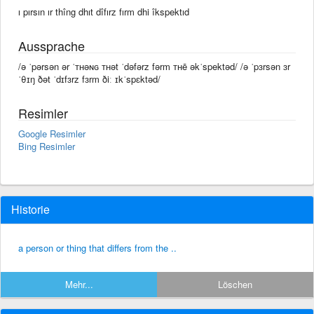
ı pırsın ır thîng dhıt dîfırz fırm dhi îkspektıd
Aussprache
/ə ˈpərsən ər ˈᴛʜəɴɢ ᴛʜət ˈdəfərz fərm ᴛʜē əkˈspektəd/ /ə ˈpɜrsən ɜr
ˈθɪŋ ðət ˈdɪfɜrz fɜrm ðiː ɪkˈspɛktəd/
Resimler
Google Resimler
Bing Resimler
Historie
a person or thing that differs from the ..
Mehr...
Löschen