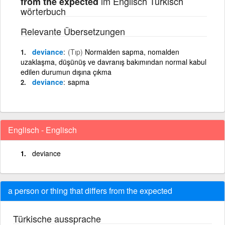
im Englisch Türkisch
from the expected
wörterbuch
Relevante Übersetzungen
deviance
(Tıp)
Normalden sapma, nomalden
uzaklaşma, düşünüş ve davranış bakımından normal kabul
edilen durumun dışına çıkma
deviance
sapma
Englisch - Englisch
deviance
a person or thing that differs from the expected
Türkische aussprache