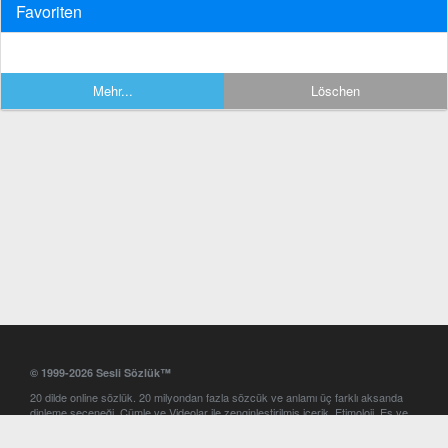
Favoriten
Mehr...
Löschen
© 1999-2026 Sesli Sözlük™
20 dilde online sözlük. 20 milyondan fazla sözcük ve anlamı üç farklı aksanda
dinleme seçeneği. Cümle ve Videolar ile zenginleştirilmiş içerik. Etimoloji, Eş ve
Zıt anlamlar, kelime okunuşları ve günün kelimesi. Yazım Türkçeleştirici ile hatalı
Türkçe metinleri düzeltme. iOS, Android ve Windows mobil platformlarda online