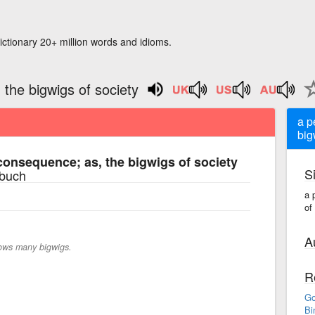
ictionary 20+ million words and idioms.
the bigwigs of society
a p
big
consequence; as, the bigwigs of society
S
rbuch
a 
of
A
ows many bigwigs.
R
Go
Bi