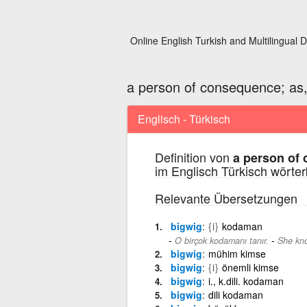
Online English Turkish and Multilingual D
a person of consequence; as, 
Englisch - Türkisch
Definition von
a person of 
im Englisch Türkisch wörte
Relevante Übersetzungen
bigwig
{i}
kodaman
-
O birçok kodamanı tanır.
She kn
bigwig
mühim kimse
bigwig
{i}
önemli kimse
bigwig
i., k.dili. kodaman
bigwig
dili kodaman