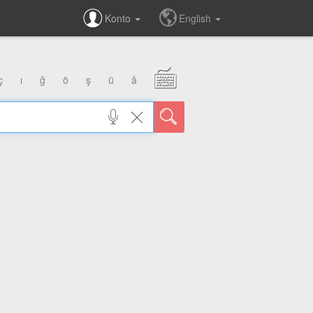
Konto
English
ç
ı
ğ
ö
ş
ü
â