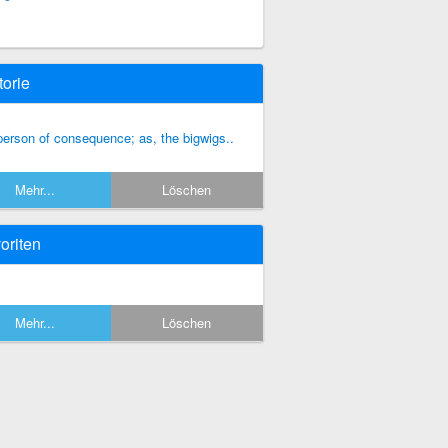
torie
person of consequence; as, the bigwigs..
Mehr...
Löschen
oriten
Mehr...
Löschen