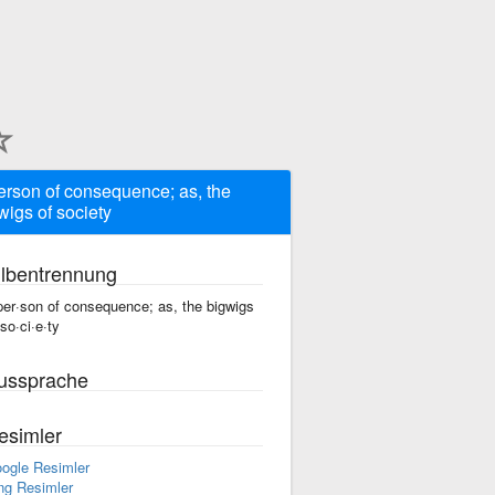
erson of consequence; as, the
wigs of society
ilbentrennung
per·son of consequence; as, the bigwigs
 so·ci·e·ty
ussprache
esimler
ogle Resimler
ng Resimler