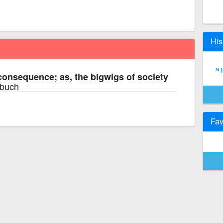
His
a 
consequence; as, the bigwigs of society
rbuch
Fav