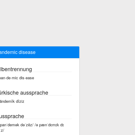
andemic disease
ilbentrennung
pan·de·mic dis·ease
ürkische aussprache
pändemîk dîziz
ussprache
 panˈdemək dəˈzēz/ /ə pænˈdɛmɪk dɪ
ːz/