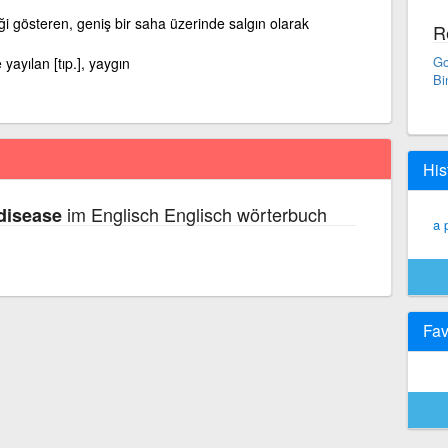
i gösteren, geniş bir saha üzerinde salgın olarak
R
Go
 yayılan [tıp.], yaygın
Bi
His
im Englisch Englisch wörterbuch
disease
a 
Fav