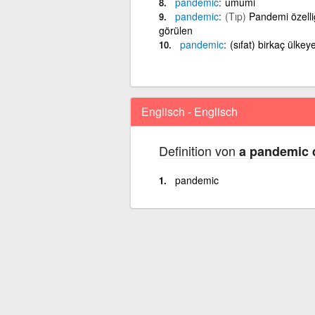
pandemic
umumi
pandemic
(Tıp)
Pandemi özelliğ
görülen
pandemic
(sıfat) birkaç ülkeye
Englisch - Englisch
Definition von
a pandemic 
pandemic