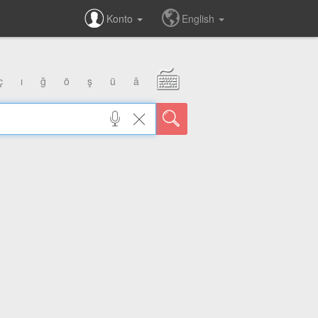
Konto
English
ç
ı
ğ
ö
ş
ü
â