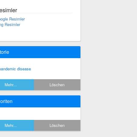
esimler
ogle Resimler
ng Resimler
torie
pandemic disease
Mehr...
Löschen
oriten
Mehr...
Löschen