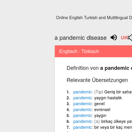
Online English Turkish and Multilingual D
a pandemic disease
Englisch - Türkisch
Definition von
a pandemic 
Relevante Übersetzungen
pandemic
(Tıp)
Geniş bir sahay
pandemic
yaygın hastalık
pandemic
genel
pandemic
evrensel
pandemic
yaygın
pandemic
{s}
birkaç ülkeye yayı
pandemic
bir veya bir kaç me