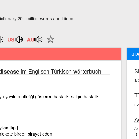
ictionary 20+ million words and idioms.
a p
S
im Englisch Türkisch wörterbuch
disease
a 
T
a yayılma niteliği gösteren hastalık, salgın hastalık
ı 
A
lan [tıp.]
/ə
mlekete birden sirayet eden
ˈzi