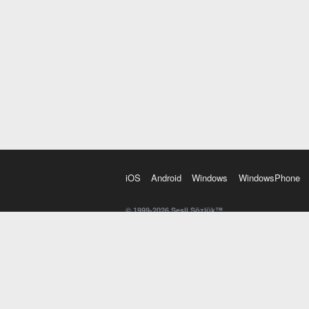
iOS
Android
Windows
WindowsPhone
© 1999-2026 Sesli Sözlük™
20 dilde online sözlük. 20 milyondan fazla sözcük ve anl
kelimesi. Yazım Türkçeleştirici ile hatalı Türkçe metinl
İngilizce kelime haznenizi arttıracak kelime oyunları. 
seslendirilişini otomatik dinlemek için ayarlardan isteğin