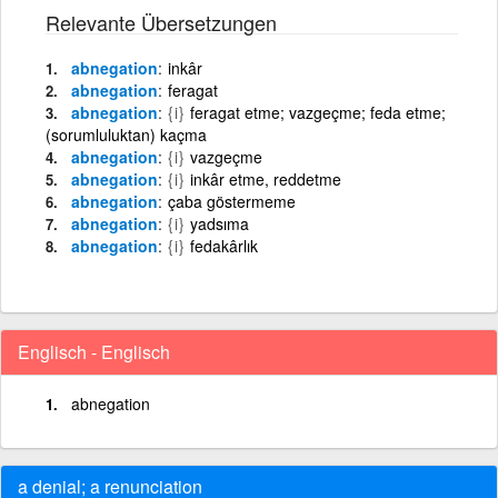
Relevante Übersetzungen
abnegation
inkâr
abnegation
feragat
abnegation
{i}
feragat etme; vazgeçme; feda etme;
(sorumluluktan) kaçma
abnegation
{i}
vazgeçme
abnegation
{i}
inkâr etme, reddetme
abnegation
çaba göstermeme
abnegation
{i}
yadsıma
abnegation
{i}
fedakârlık
Englisch - Englisch
abnegation
a denial; a renunciation