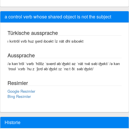
a control verb whose shared object is not the subject
Türkische aussprache
ı kıntrōl vırb huz şerd ıbcekt îz nät dhi sıbcekt
Aussprache
/ə kənˈtrōl ˈvərb ˈho͞oz ˈsʜerd əbˈʤekt əz ˈnät ᴛʜē səbˈʤekt/ /ə kən
ˈtroʊl ˈvɜrb ˈhuːz ˈʃɛrd əbˈʤɛkt ɪz ˈnɑːt ðiː səbˈʤɛkt/
Resimler
Google Resimler
Bing Resimler
Historie