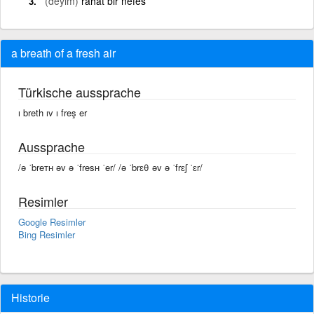
(deyim)
rahat bir nefes
a breath of a fresh air
Türkische aussprache
ı breth ıv ı freş er
Aussprache
/ə ˈbreᴛʜ əv ə ˈfresʜ ˈer/ /ə ˈbrɛθ əv ə ˈfrɛʃ ˈɛr/
Resimler
Google Resimler
Bing Resimler
Historie