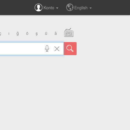
Konto
English
ç
ı
ğ
ö
ş
ü
â