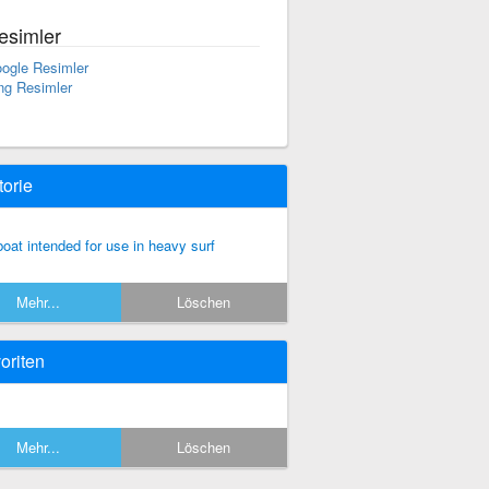
esimler
ogle Resimler
ng Resimler
torie
boat intended for use in heavy surf
Mehr...
Löschen
oriten
Mehr...
Löschen