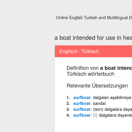
Online English Turkish and Multilingual D
a boat intended for use in he
Englisch - Türkisch
Definition von
a boat inten
Türkisch wörterbuch
Relevante Übersetzungen
surfboat
dalgaları aşabilmeye 
surfboat
sandal
surfboat
(isim) dalgalara daya
surfboat
{i}
dalgalara dayanıkl