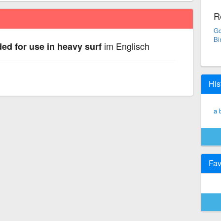
R
Go
Bi
im Englisch
ded for use in heavy surf
His
a 
Fav