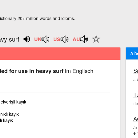
ictionary 20+ million words and idioms.
avy surf
a b
S
im Englisch
ded for use in heavy surf
a 
T
elverişli kayık
ı 
nıklı kayık
A
ı kayık
/ə
ə 