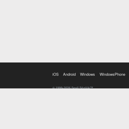
iOS
Android
Windows
WindowsPhone
© 1999-2026 Sesli Sözlük™
20 dilde online sözlük. 20 milyondan fazla sözcük ve anl
kelimesi. Yazım Türkçeleştirici ile hatalı Türkçe metinl
İngilizce kelime haznenizi arttıracak kelime oyunları. 
seslendirilişini otomatik dinlemek için ayarlardan isteğin