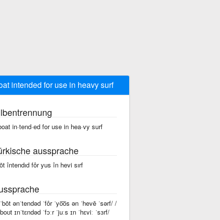
oat intended for use in heavy surf
ilbentrennung
boat in·tend·ed for use in hea·vy surf
ürkische aussprache
bōt întendıd fôr yus în hevi sırf
ussprache
 ˈbōt ənˈtendəd ˈfôr ˈyo͞os ən ˈhevē ˈsərf/ /
ˈboʊt ɪnˈtɛndəd ˈfɔːr ˈjuːs ɪn ˈhɛviː ˈsɜrf/