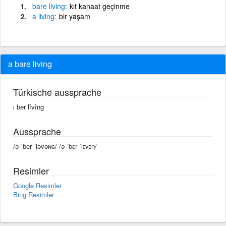
bare
living
kıt kanaat geçinme
a
living
bir yaşam
a bare living
Türkische aussprache
ı ber lîvîng
Aussprache
/ə ˈber ˈləvəɴɢ/ /ə ˈbɛr ˈlɪvɪŋ/
Resimler
Google Resimler
Bing Resimler