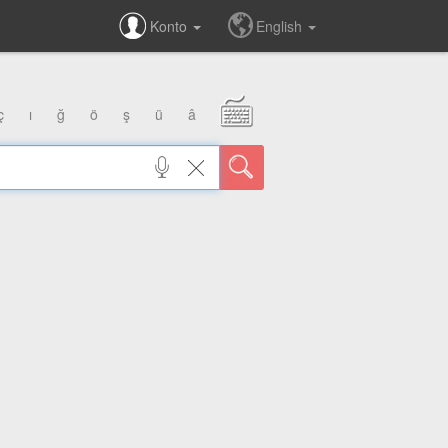
Konto
English
ç
ı
ğ
ö
ş
ü
â