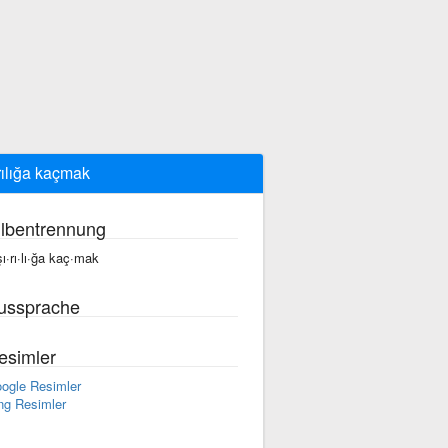
rılığa kaçmak
ilbentrennung
şı·rı·lı·ğa kaç·mak
ussprache
esimler
ogle Resimler
ng Resimler