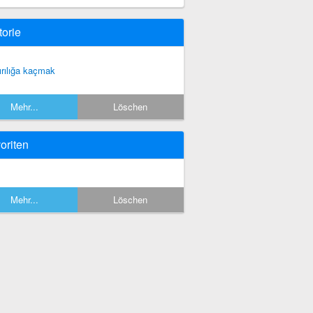
torie
ırılığa kaçmak
Mehr...
Löschen
oriten
Mehr...
Löschen