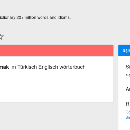
ictionary 20+ million words and idioms.
aşı
S
im Türkisch Englisch wörterbuch
çmak
a·
A
R
Go
Bi