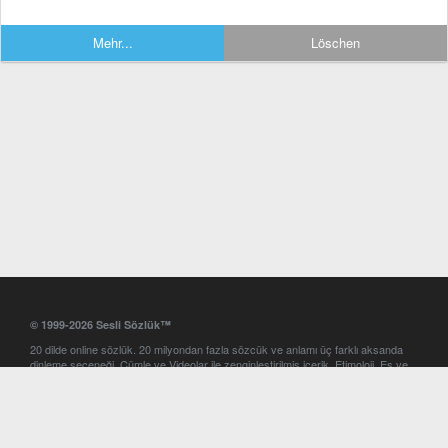
Mehr...
Löschen
© 1999-2026 Sesli Sözlük™
20 dilde online sözlük. 20 milyondan fazla sözcük ve anlamı üç farklı aksanda
dinleme seçeneği. Cümle ve Videolar ile zenginleştirilmiş içerik. Etimoloji, Eş ve
Zıt anlamlar, kelime okunuşları ve günün kelimesi. Yazım Türkçeleştirici ile hatalı
Türkçe metinleri düzeltme. iOS, Android ve Windows mobil platformlarda online
ve offline sözlük programları. Sesli Sözlük garantisinde Profesyonel çeviri
hizmetleri. İngilizce kelime haznenizi arttıracak kelime oyunları. Ayarlar
bölümünü kullarak çevirisini görmek istediğiniz sözlükleri seçme ve aynı