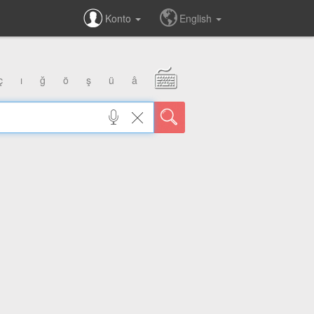
Konto
English
ç
ı
ğ
ö
ş
ü
â