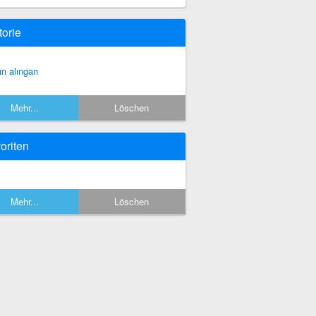
torie
ırı alıngan
Mehr...
Löschen
oriten
Mehr...
Löschen