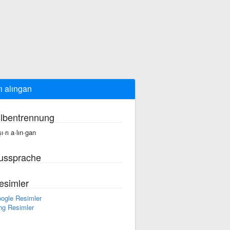
rı alıngan
ilbentrennung
ı·rı a·lın·gan
ussprache
esimler
ogle Resimler
ng Resimler