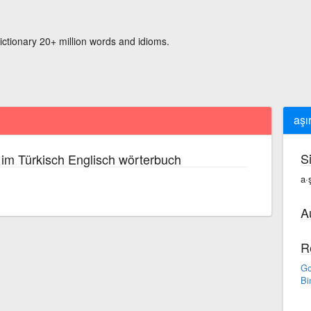
ictionary 20+ million words and idioms.
aşı
S
im Türkisch Englisch wörterbuch
a·ş
A
R
Go
Bi