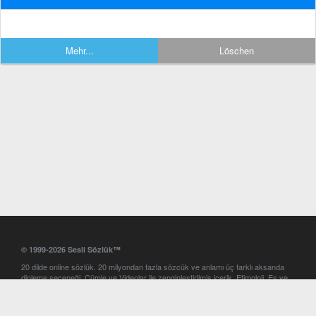
Mehr...
Löschen
© 1999-2026 Sesli Sözlük™
20 dilde online sözlük. 20 milyondan fazla sözcük ve anlamı üç farklı aksanda
dinleme seçeneği. Cümle ve Videolar ile zenginleştirilmiş içerik. Etimoloji, Eş ve
Zıt anlamlar, kelime okunuşları ve günün kelimesi. Yazım Türkçeleştirici ile hatalı
Türkçe metinleri düzeltme. iOS, Android ve Windows mobil platformlarda online
ve offline sözlük programları. Sesli Sözlük garantisinde Profesyonel çeviri