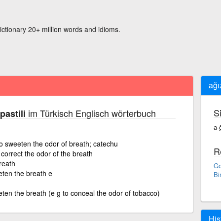
ictionary 20+ million words and idioms.
ağı
S
im Türkisch Englisch wörterbuch
pastili
a·
to sweeten the odor of breath; catechu
R
o correct the odor of the breath
reath
Go
ten the breath e
Bi
ten the breath (e g to conceal the odor of tobacco)
His