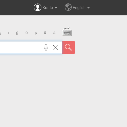
Konto
English
ç
ı
ğ
ö
ş
ü
â