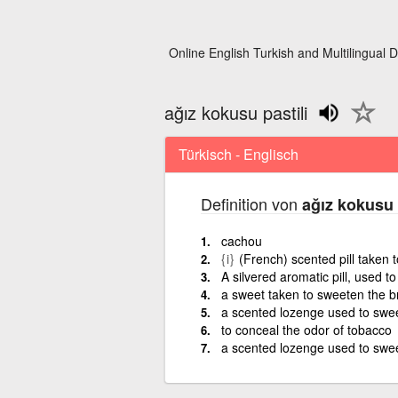
Online English Turkish and Multilingual D
ağız kokusu pastili
Türkisch - Englisch
Definition von
ağız kokusu 
cachou
{i}
(French) scented pill taken 
A silvered aromatic pill, used t
a sweet taken to sweeten the b
a scented lozenge used to swee
to conceal the odor of tobacco
a scented lozenge used to swee