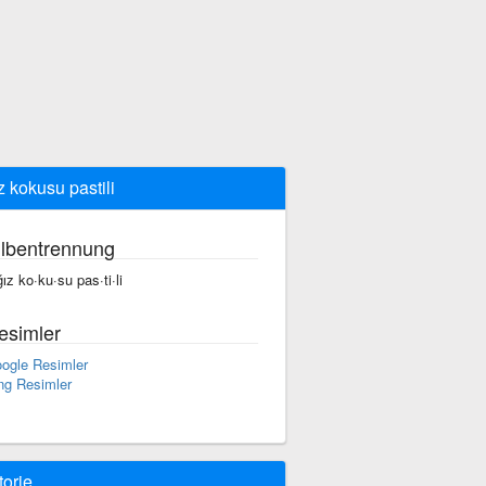
z kokusu pastili
ilbentrennung
ğız ko·ku·su pas·ti·li
esimler
ogle Resimler
ng Resimler
torie