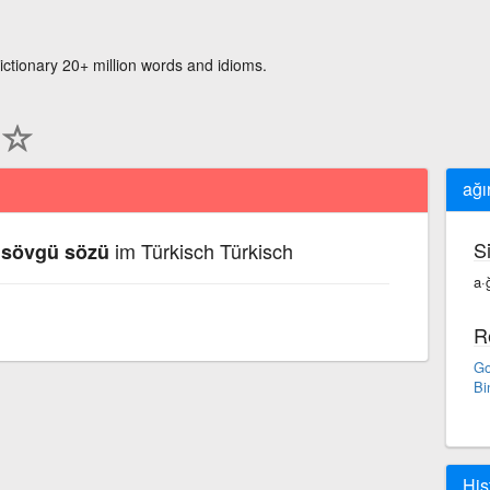
ictionary 20+ million words and idioms.
ağı
S
im Türkisch Türkisch
a sövgü sözü
a·
R
Go
Bi
His