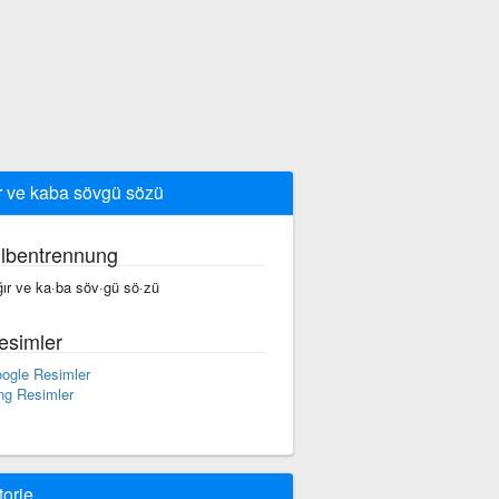
r ve kaba sövgü sözü
ilbentrennung
ğır ve ka·ba söv·gü sö·zü
esimler
ogle Resimler
ng Resimler
torie