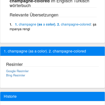
im Englisch Türkisch
champagne-colored
wörterbuch
Relevante Übersetzungen
1.
champagne
(as
a
color). 2.
champagne
-
colored
şa
mpanya rengi
1. champagne (as a color). 2. champagne-colored
Resimler
Google Resimler
Bing Resimler
Historie