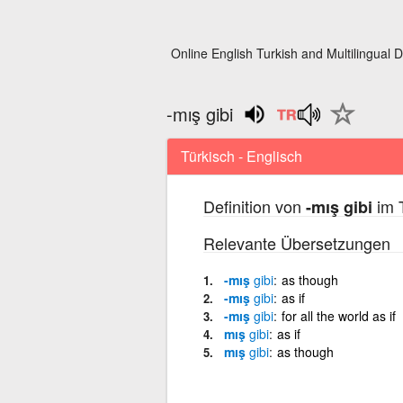
Online English Turkish and Multilingual D
-mış gibi
Türkisch - Englisch
Definition von
im T
-mış gibi
Relevante Übersetzungen
-
m
ış
gibi
as though
-
m
ış
gibi
as if
-
m
ış
gibi
for all the world as if
m
ış
gibi
as if
m
ış
gibi
as though