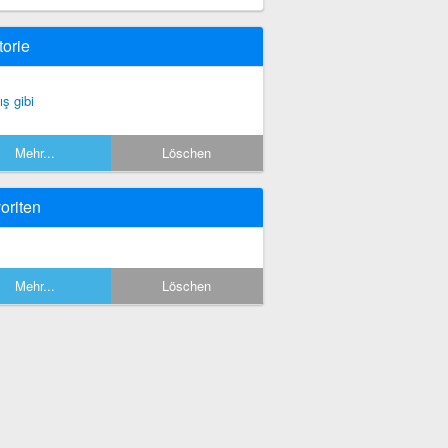
torie
ış gibi
Mehr...
Löschen
oriten
Mehr...
Löschen