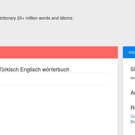
ictionary 20+ million words and idioms.
-mı
S
ürkisch Englisch wörterbuch
mı
A
R
Go
Bi