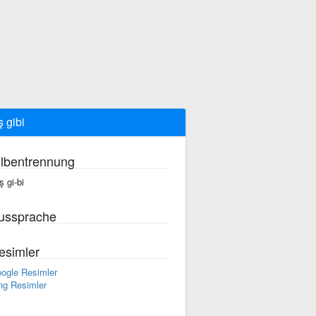
ş gibi
ilbentrennung
ş gi-bi
ussprache
esimler
ogle Resimler
ng Resimler