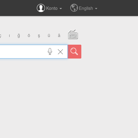
Konto
English
ç
ı
ğ
ö
ş
ü
â