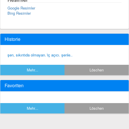
Google Resimler
Bing Resimler
Historie
şen, sıkıntıda olmayan. i̇ç açıcı. şenle..
Mehr...
Löschen
Favoriten
Mehr...
Löschen